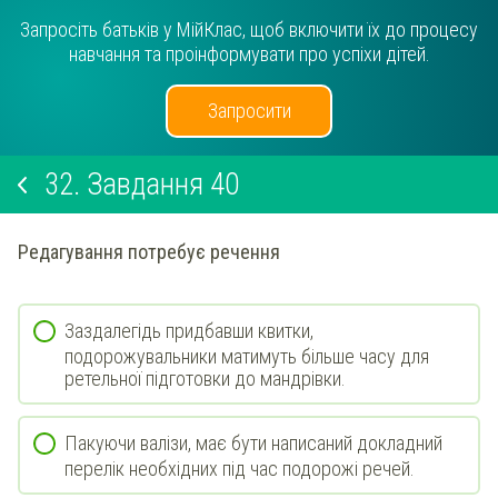
Запросіть батьків у МійКлас, щоб включити їх до процесу
навчання та проінформувати про успіхи дітей.
Запросити
32.
Завдання 40
Редагування потребує речення
Заздалегідь придбавши квитки,
подорожувальники матимуть більше часу для
ретельної підготовки до мандрівки.
Пакуючи валізи, має бути написаний докладний
перелік необхідних під час подорожі речей.