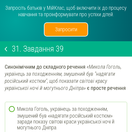
Запросіть батьків у МійКлас, щоб включити їх до процесу
навчання та проінформувати про успіхи дітей.
Запросити
31.
Завдання 39
Синонімічним до складного речення
«Микола Гоголь,
українець за походженням, змушений був "надягати
російський костюм", щоб показати світові красу
української ночі й могутнього Дніпра»
є просте речення
Микола Гоголь, українець за походженням,
змушений був «надягати російський костюм»
заради показу світові краси української ночі й
могутнього Дніпра.