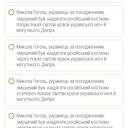
Микола Гоголь, українець за походженням,
змушений був «надягати російський костюм»
попри показ світові краси української ночі й
могутнього Дніпра.
Микола Гоголь, українець за походженням,
змушений був «надягати російський костюм»
через показ світові краси української ночі й
могутнього Дніпра.
Микола Гоголь, українець за походженням,
змушений був «надягати російський костюм»
усупереч показу світові краси української ночі й
могутнього Дніпра.
Микола Гоголь, українець за походженням,
змушений був «надягати російський костюм»,
незважаючи на показ світові краси української