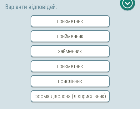
Відправити відгук
Варіанти відповідей:
прикметник
прийменник
займенник
прикметник
прислівник
Copyright © 2026 «МійКлас»
форма дієслова (дієприслівник)