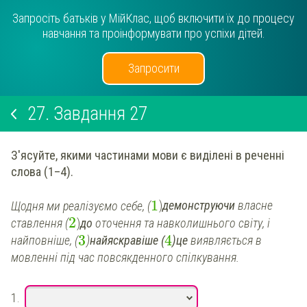
Запросіть батьків у МійКлас, щоб включити їх до процесу
навчання та проінформувати про успіхи дітей.
Запросити
27.
Завдання 27
З'ясуйте, якими частинами мови є виділені в реченні
слова (1–4).
1
Щодня ми реалізуємо себе, (
)
демонструючи
власне
2
ставлення
(
)
до
оточення та навколишнього світу, і
3
4
найповніше,
(
)
найяскравіше
(
)
це
виявляється в
мовленні під час повсякденного спілкування.
1.