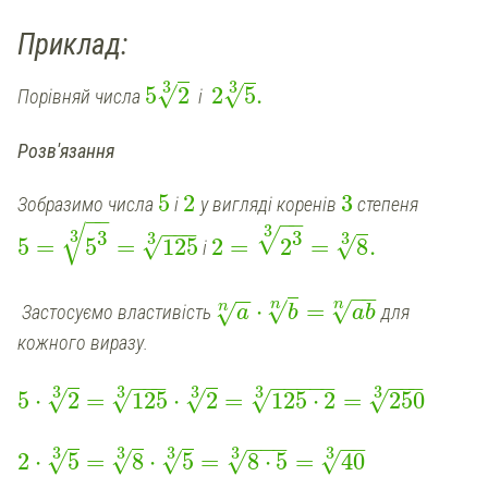
Приклад:
3
3
√
5
2
2
5
.
√
Порівняй числа
і
Розв'язання
5
2
3
Зобразимо числа
і
у вигляді коренів
степеня
−
−
−
−
√
−
−
−
3
√
3
3
3
3
3
5
=
5
=
125
2
=
2
=
8
.
√
√
і
−
−
−
−
n
n
√
√
⋅
=
n
√
Застосуємо властивість
для
a
b
ab
кожного виразу.
−
−
−
−
−
−
−
−
−
−
−
3
3
3
3
3
√
√
5
⋅
2
=
125
⋅
2
=
125
⋅
2
=
250
√
√
√
−
−
−
−
−
3
3
3
3
3
√
2
⋅
5
=
8
⋅
5
=
8
⋅
5
=
40
√
√
√
√