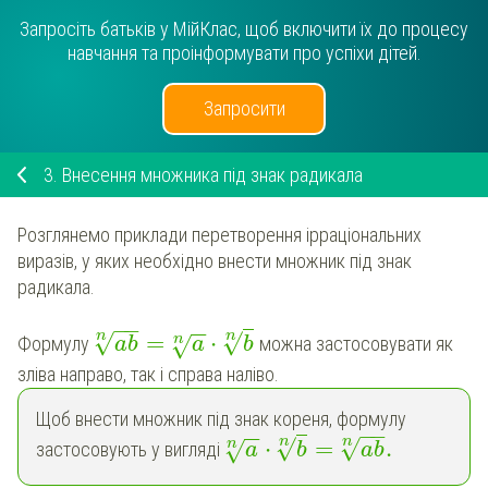
Запросіть батьків у МійКлас, щоб включити їх до процесу
навчання та проінформувати про успіхи дітей.
Запросити
3.
Внесення множника під знак радикала
Розглянемо приклади перетворення ірраціональних
виразів, у яких необхідно внести множник під знак
радикала.
−
−
−
−
n
n
√
√
=
⋅
n
√
Формулу
можна застосовувати як
ab
a
b
зліва направо, так і справа наліво.
Щоб внести множник під знак кореня, формулу
−
−
−
−
n
n
√
√
⋅
=
.
n
√
застосовують у вигляді
a
b
ab