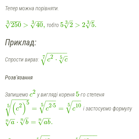
Тепер можна порівняти.
−
−
−
−
−
3
3
3
3
√
√
250
>
40
,
5
2
>
2
5
.
√
√
тобто
Приклад:
−
−
−
−
−
−
√
2
7
5
⋅
√
Спрости вираз:
c
c
Розв'язання
2
5
Запишемо
у вигляді кореня
-го степеня
c
−
−
−
−
−
−
−
−
−
−
−
5
√
√
√
(
)
5
5
2
2
⋅
5
10
5
=
=
і застосуємо формулу
c
c
c
−
−
−
−
n
n
√
√
⋅
=
.
n
√
a
b
ab
−
−
−
−
−
−
−
−