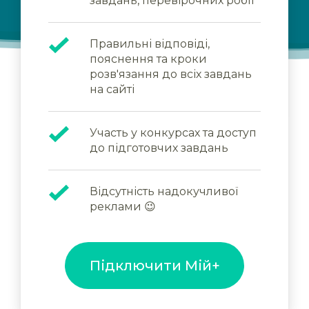
завдань, перевірочних робіт
Правильні відповіді,
пояснення та кроки
розв'язання до всіх завдань
на сайті
Участь у конкурсах та доступ
до підготовчих завдань
Відсутність надокучливої
реклами 😉
Підключити Мій+