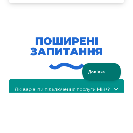
ПОШИРЕНІ
ЗАПИТАННЯ
Які варіанти підключення послуги Мій+?
МійКлас доступний безкоштовно?
Чи можна отримати знижку, якщо в сім'ї