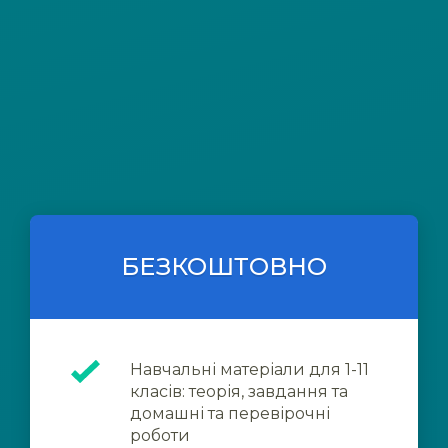
БЕЗКОШТОВНО
Навчальні матеріали для 1-11
класів: теорія, завдання та
домашні та перевірочні
роботи