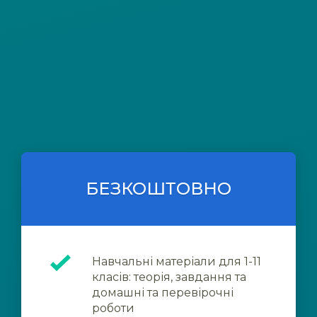
БЕЗКОШТОВНО
Навчальні матеріали для 1-11
класів: теорія, завдання та
домашні та перевірочні
роботи