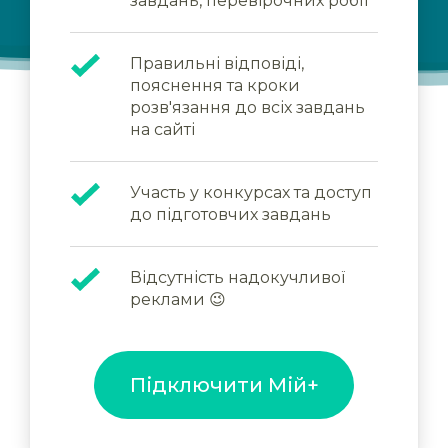
завдань, перевірочних робіт
Правильні відповіді,
пояснення та кроки
розв'язання до всіх завдань
на сайті
Участь у конкурсах та доступ
до підготовчих завдань
Відсутність надокучливої
реклами 😉
Підключити Мій+