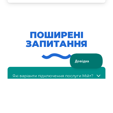
ПОШИРЕНІ
ЗАПИТАННЯ
Які варіанти підключення послуги Мій+?
МійКлас доступний безкоштовно?
Чи можна отримати знижку, якщо в сім'ї