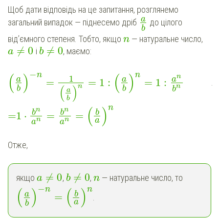
Щоб дати відповідь на це запитання, розглянемо
a
загальний випадок — піднесемо дріб
до цілого
b
від’ємного степеня. Тобто, якщо
— натуральне число,
n
≠
0
≠
0
і
, маємо:
a
b
−
n
n
(
)
(
)
n
1
a
a
a
=
=
1
:
=
1
:
.
n
n
(
)
b
b
b
a
b
n
(
)
n
n
b
b
b
=
1
⋅
=
=
n
n
a
a
a
Отже,
≠
0
≠
0
якщо
,
,
— натуральне число, то
a
b
n
−
n
n
(
)
(
)
b
a
=
.
a
b