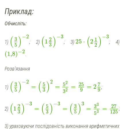
Приклад:
Обчисліть:
−
2
−
3
−
3
(
)
(
)
(
)
3
2
1
1
25
⋅
2
1)
; 2)
; 3)
; 4)
3
5
2
−
2
(
1,8
)
.
Розв’язання
−
2
2
(
)
(
)
2
3
5
5
25
7
=
=
=
=
2
1)
;
3
5
9
9
2
3
−
3
−
3
3
(
)
(
)
(
)
3
5
3
3
27
2
1
=
=
=
=
2)
;
3
3
5
125
3
5
3) ураховуючи послідовність виконання арифметичних