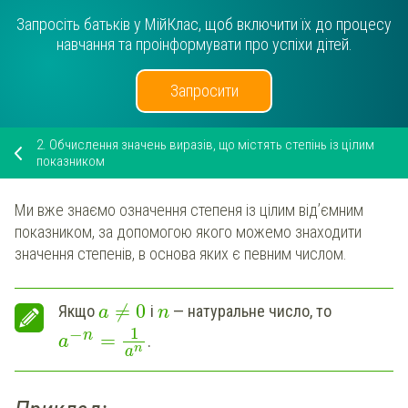
Запросіть батьків у МійКлас, щоб включити їх до процесу
навчання та проінформувати про успіхи дітей.
Запросити
2.
Обчислення значень виразів, що містять степінь із цілим
показником
Ми вже знаємо означення степеня із цілим від’ємним
показником, за допомогою якого можемо знаходити
значення степенів, в основа яких є певним числом.
≠
0
Якщо
і
— натуральне число, то
a
n
1
−
n
=
.
a
n
a