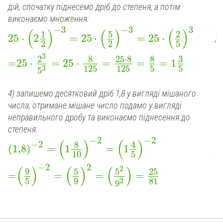
дій, спочатку піднесемо дріб до степеня, а потім
виконаємо множення:
−
3
−
3
3
(
)
(
)
(
)
5
1
2
25
⋅
2
=
25
⋅
=
25
⋅
;
2
2
5
3
8
25
⋅
8
8
3
2
=
25
⋅
=
25
⋅
=
=
=
1
125
125
5
5
3
5
4) запишемо десятковий дріб 1,8 у вигляді мішаного
числа, отримане мішане число подамо у вигляді
неправильного дробу та виконаємо піднесення до
степеня:
−
2
−
2
(
)
(
)
−
2
8
4
(
1,8
)
=
1
=
1
.
10
5
−
2
2
(
)
(
)
(
)
2
9
5
5
25
=
=
=
=
5
9
81
2
9