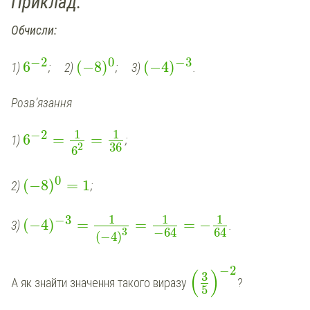
Приклад:
Обчисли:
−
2
0
−
3
6
(
−
8
)
(
−
4
)
1)
; 2)
; 3)
.
Розв’язання
1
1
−
2
6
=
=
1)
;
36
2
6
0
(
−
8
)
=
1
2)
;
1
1
1
−
3
(
−
4
)
=
=
=
−
3)
.
−
64
64
3
(
−
4
)
−
2
(
)
3
А як знайти значення такого виразу
?
5