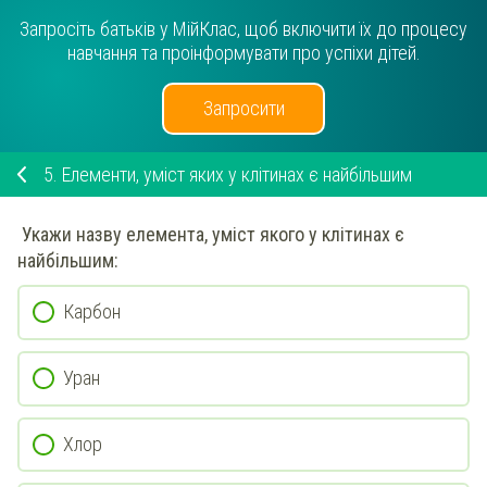
Запросіть батьків у МійКлас, щоб включити їх до процесу
навчання та проінформувати про успіхи дітей.
Запросити
5.
Елементи, уміст яких у клітинах є найбільшим
Укажи
назву елемента, уміст якого у клітинах є
найбільшим:
Карбон
Уран
Хлор