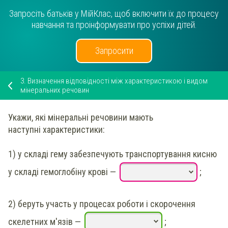
Запросіть батьків у МійКлас, щоб включити їх до процесу
навчання та проінформувати про успіхи дітей.
Запросити
3.
Визначення відповідності між характеристикою і видом
мінеральних речовин
Укажи
, які мінеральні речовини мають
наступні характеристики:
1)
у складі гему забезпечують транспортування кисню
у складі гемоглобіну крові
—
;
2)
беруть участь у процесах роботи і скорочення
скелетних м'язів
—
;