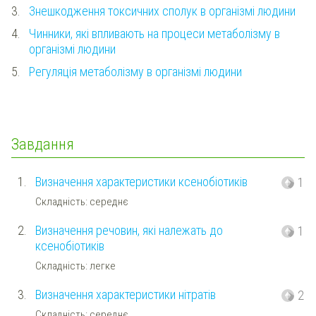
3.
Знешкодження токсичних сполук в організмі людини
4.
Чинники, які впливають на процеси метаболізму в
організмі людини
5.
Регуляція метаболізму в організмі людини
Завдання
1.
Визначення характеристики ксенобіотиків
1
Складність: середнє
2.
Визначення речовин, які належать до
1
ксенобіотиків
Складність: легке
3.
Визначення характеристики нітратів
2
Складність: середнє