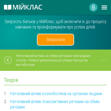
Запросіть батьків у МійКлас, щоб включити їх до процесу
навчання та проінформувати про успіхи дітей.
Запросити
Негативний вплив на обмін речовин чужорідних
сполук. Нейрогуморальна регуляція процесів
метаболізм
Теорія
1.
Негативний вплив ксенобіотиків на організм людини
2.
Негативний вплив психоактивних речовин на обмін
речовин