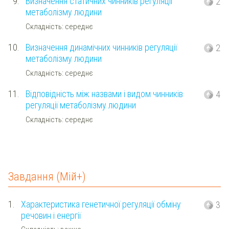
9.
Визначення статичних чинників регуляції
2
метаболізму людини
Складність: середнє
10.
Визначення динамічних чинників регуляції
2
метаболізму людини
Складність: середнє
11.
Відповідність між назвами і видом чинників
4
регуляції метаболізму людини
Складність: середнє
Завдання (Мій+)
1.
Характеристика генетичної регуляції обміну
3
речовин і енергії