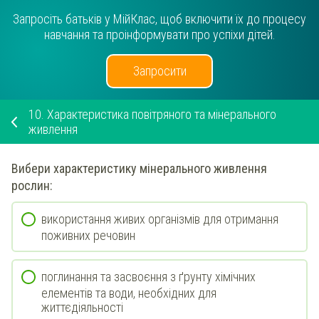
Запросіть батьків у МійКлас, щоб включити їх до процесу
навчання та проінформувати про успіхи дітей.
Запросити
10.
Характеристика повітряного та мінерального
живлення
Вибери
характеристику
мінерального
живлення
рослин:
використання живих організмів для отримання
поживних речовин
поглинання та засвоєння з ґрунту хімічних
елементів та води, необхідних для
життєдіяльності