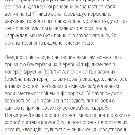
речовини. Для кожної речовини визначається своя
величина ГДК, і якщо вона перевищує нормальне
значення, то вода є шкідливою для здоров'я людини. Так,
неякісна за вмістом мінеральних речовин вода,
наприклад, може бути причиною захворювань зубів,
органів травної та видільної систем тощо.
Невідповідність води санітарним вимогам може стати
причиною бактеріальних (черевний тиф, дизентерія,
холера), вірусних (гепатит А, поліомієліт), інвазійних
(амебна дизентерія), гельмінтозів (аскаридоз, лямбліоз),
а також хвороб, пов'язаних з хімічним забрудненням
води (метгемоглобінемія, флюорози). У фаховому колі
вважається, що підвищена твердість питної води є
однією із причин розвитку сечокам'яної хвороби.
Підвищений вміст хлоридів у воді може сприяти розвитку
хвороб системи кровообігу, новоутворень сечостатевих
органів, хлоридів і сульфатів — виникнення новоутворень