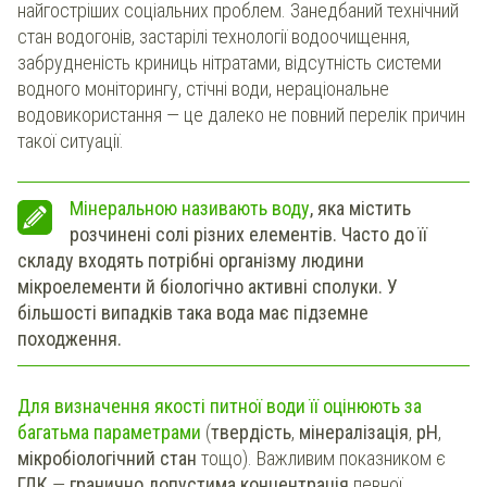
найгостріших соціальних проблем. Занедбаний технічний
стан водогонів, застарілі технології водоочищення,
забрудненість криниць нітратами, відсутність системи
водного моніторингу, стічні води, нераціональне
водовикористання — це далеко не повний перелік причин
такої ситуації.
Мінеральною називають воду
, яка містить
розчинені солі різних елементів. Часто до її
складу входять потрібні організму людини
мікроелементи й біологічно активні сполуки. У
більшості випадків така вода має підземне
походження.
Для визначення якості питної води її оцінюють за
багатьма параметрами
(
твердість
,
мінералізація
,
рН
,
мікробіологічний стан
тощо). Важливим показником є
ГДК
—
гранично допустима концентрація
певної