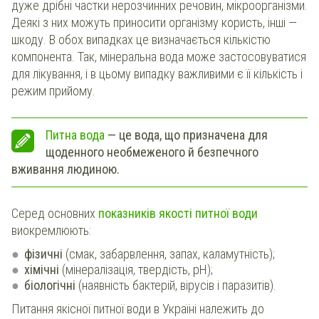
дуже дрібні частки нерозчинних речовин, мікроорганізми.
Деякі з них можуть приносити організму користь, інші —
шкоду. В обох випадках це визначається кількістю
компонента. Так, мінеральна вода може застосовуватися
для лікування, і в цьому випадку важливими є її кількість і
режим прийому.
Питна вода
— це вода, що призначена для
щоденного необмеженого й безпечного
вживання людиною.
Серед основних
показників якості питної води
виокремлюють:
фізичні
(смак, забарвлення, запах, каламутність);
хімічні
(мінералізація, твердість, рН);
біологічні
(наявність бактерій, вірусів і паразитів).
Питання якісної питної води в Україні належить до