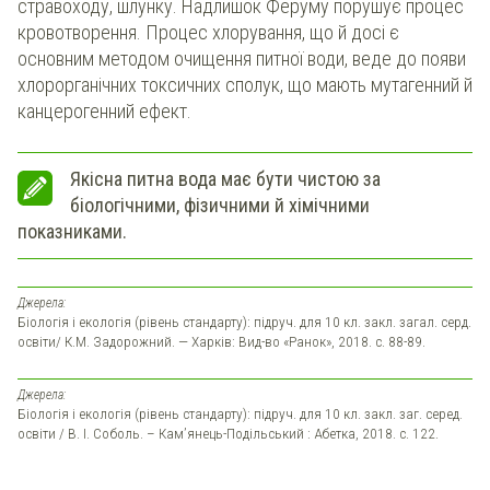
стравоходу, шлунку. Надлишок Феруму порушує процес
кровотворення. Процес хлорування, що й досі є
основним методом очищення питної води, веде до появи
хлорорганічних токсичних сполук, що мають мутагенний й
канцерогенний ефект.
Якісна питна вода має бути чистою за
біологічними, фізичними й хімічними
показниками.
Джерела:
Біологія і екологія (рівень стандарту): підруч. для 10 кл. закл. загал. серд.
освіти/ К.М. Задорожний. — Харків: Вид-во «Ранок», 2018. с. 88-89.
Джерела:
Біологія і екологія (рівень стандарту): підруч. для 10 кл. закл. заг. серед.
освіти / В. І. Соболь. – Кам’янець-Подільський : Абетка, 2018. с. 122.