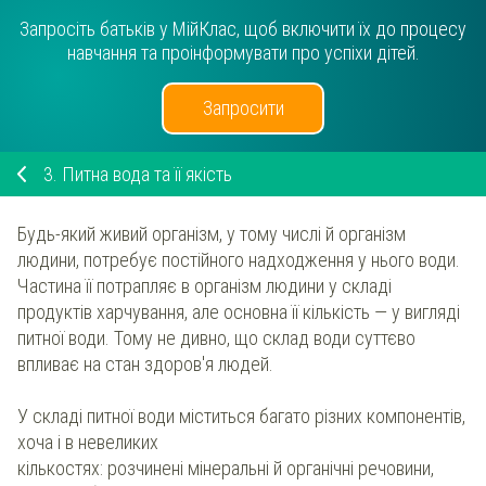
Запросіть батьків у МійКлас, щоб включити їх до процесу
навчання та проінформувати про успіхи дітей.
Запросити
3.
Питна вода та її якість
Будь-який живий організм, у тому числі й організм
людини, потребує постійного надходження у нього води.
Частина її потрапляє в організм людини у складі
продуктів харчування, але основна її кількість — у вигляді
питної води. Тому не дивно, що склад води суттєво
впливає на стан здоров'я людей.
У складі питної води міститься багато різних компонентів,
хоча і в невеликих
кількостях: розчинені мінеральні й органічні речовини,