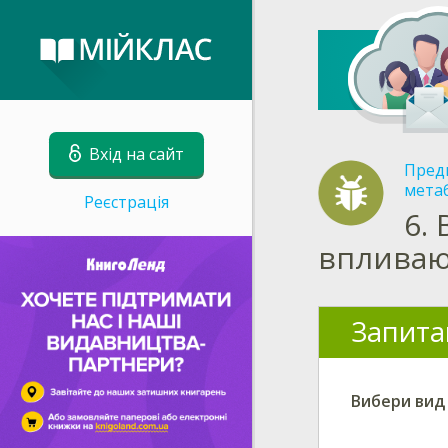
Вхід на сайт
Пред
метаб
Реєстрація
6.
впливаю
Запита
Вибери
вид 