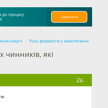
х до процесу
Запросити
й.
ення енергії
Роль ферментів у забезпеченні
 чинників, які
2
Б.
ів: