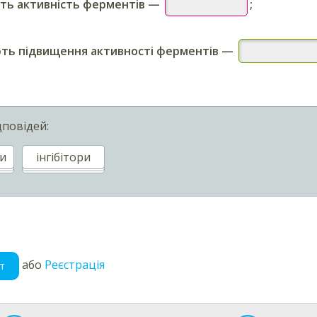
ь активність ферментів
—
;
ть підвищення активності ферментів
—
дповідей:
и
інгібітори
або
Реєстрація
т