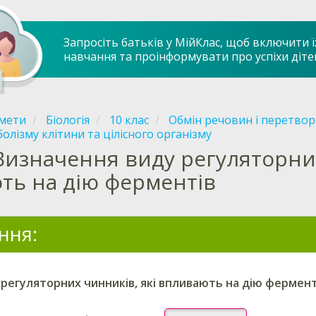
Запросіть батьків у МійКлас, щоб включити ї
навчання та проінформувати про успіхи діте
мети
Біологія
10 клас
Обмін речовин і перетвор
олізму клітини та цілісного організму
Визначення виду регуляторних
ть на дію ферментів
ння:
регуляторних чинників, які впливають на дію фермент