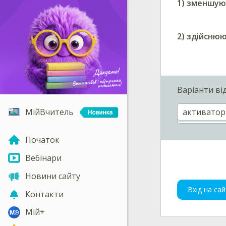
1)
зменшуют
2)
здійснюю
Варіанти ві
активатор
МійВчитель
Початок
Вебінари
Новини сайту
Вхід на сай
Контакти
Мій+