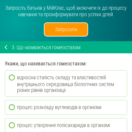
Запросіть батьків у МійКлас, щоб включити їх до процесу
навчання та проінформувати про успіхи дітей.
Запросити
3.
Що називається гомеостазом
Укажи
, що називається гомеостазом:
відносна сталість складу та властивостей
внутрішнього середовища біологічних систем
різних рівнів організації
процес розкладу вуглеводів в організмі
процес утворення полісахаридів в організмі