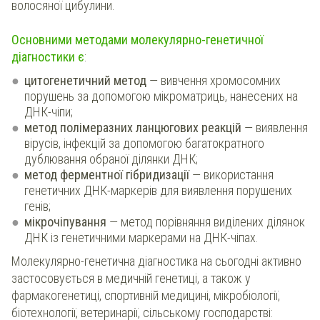
волосяної цибулини.
Основними методами молекулярно-генетичної
діагностики є
:
цитогенетичний метод
— вивчення хромосомних
порушень за допомогою мікроматриць, нанесених на
ДНК-чіпи;
метод полімеразних ланцюгових реакцій
— виявлення
вірусів, інфекцій за допомогою багатократного
дублювання обраної ділянки ДНК;
метод ферментної гібридизації
— використання
генетичних ДНК-маркерів для виявлення порушених
генів;
мікрочіпування
— метод порівняння виділених ділянок
ДНК із генетичними маркерами на ДНК-чіпах.
Молекулярно-генетична діагностика на сьогодні активно
застосовується в медичній генетиці, а також у
фармакогенетиці, спортивній медицині, мікробіології,
біотехнології, ветеринарії, сільському господарстві: