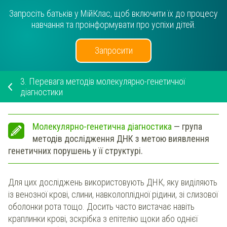
Запросіть батьків у МійКлас, щоб включити їх до процесу
навчання та проінформувати про успіхи дітей.
Запросити
3.
Перевага методів молекулярно-генетичної
діагностики
Молекулярно-генетична діагностика
— група
методів дослідження ДНК з метою виявлення
генетичних порушень у її структурі.
Для цих досліджень використовують ДНК, яку виділяють
із венозної крові, слини, навколоплідної рідини, зі слизової
оболонки рота тощо. Досить часто вистачає навіть
краплинки крові, зскрібка з епітелію щоки або однієї