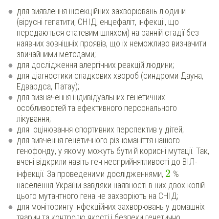
для виявлення інфекційних захворювань людини
(вірусні гепатити, СНІД, енцефаліт, інфекції, що
передаються статевим шляхом) на ранній стадії без
наявних зовнішніх проявів, що їх неможливо визначити
звичайними методами;
для дослідження алергічних реакцій людини;
для діагностики спадкових хвороб (синдроми Дауна,
Едвардса, Патау);
для визначення індивідуальних генетичних
особливостей та ефективного персонального
лікування;
для оцінювання спортивних перспектив у дітей;
для вивчення генетичного різноманіття нашого
генофонду, у якому можуть бути й корисні мутації. Так,
вчені відкрили навіть ген несприйнятливості до ВІЛ-
2
інфекції. За проведеними дослідженнями,
%
населення України завдяки наявності в них двох копій
цього мутантного гена не захворіють на СНІД;
для моніторингу інфекційних захворювань у домашніх
тварин та контролю якості і безпеки генетично