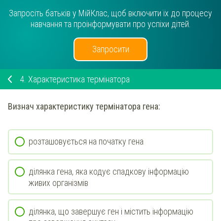
Запросіть батьків у МійКлас, щоб включити їх до процесу
навчання та проінформувати про успіхи дітей.
Запросити
4.
Характеристика термінатора
Визнач
характеристику
термінатора
гена:
розташовується на початку гена
ділянка гена, яка кодує спадкову інформацію
живих організмів
ділянка, що завершує ген і містить інформацію