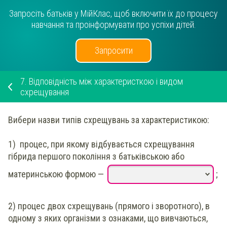
Запросіть батьків у МійКлас, щоб включити їх до процесу
навчання та проінформувати про успіхи дітей.
Запросити
7.
Відповідність між характеристкою і видом
схрещування
Вибери
назви типів схрещувань за характеристикою:
1)
процес, при якому відбувається схрещування
гібрида першого покоління з батьківською або
материнською формою
—
;
2)
процес двох схрещувань (прямого і зворотного), в
одному з яких організми з ознаками, що вивчаються,