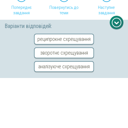
Попереднє
Повернутись до
Наступне
завдання
теми
завдання
Варіанти відповідей:
Відправити відгук
реципрокне схрещування
зворотнє схрещування
Copyright © 2026 «МійКлас»
аналізуюче схрещування