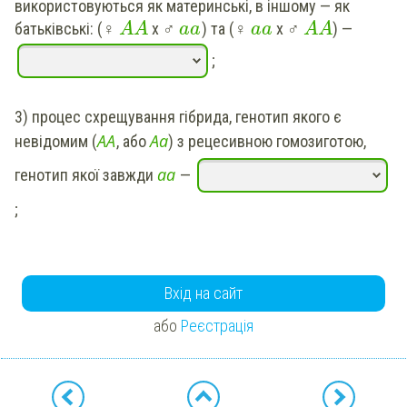
використовуються як материнські, в іншому — як
батьківські: (♀
х ♂
) та (♀
х ♂
)
—
A
A
a
a
a
a
A
A
;
3)
процес схрещування гібрида, генотип якого є
А
А
А
а
невідомим (
, або
) з рецесивною гомозиготою,
а
а
генотип якої завжди
—
;
Вхід на сайт
або
Реєстрація