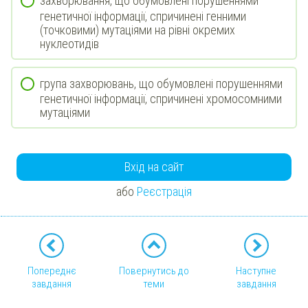
захворювання, що обумовлені порушеннями
генетичної інформації, спричинені генними
(точковими) мутаціями на рівні окремих
нуклеотидів
група захворювань, що обумовлені порушеннями
генетичної інформації, спричинені хромосомними
мутаціями
Вхід на сайт
або
Реєстрація
Попереднє
Повернутись до
Наступне
завдання
теми
завдання