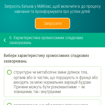
Запросіть батьків у МійКлас, щоб включити їх до процесу
навчання та проінформувати про успіхи дітей.
Запросити
6.
Характеристика хромосомних спадкових
захворювань
Вибери
характеристику
хромосомних
спадкових
захворювань:
структурні чи метаболічні зміни ділянок тіла,
органів або їх частин, що порушують їх фукнції або
виходять за межі нормальних варіацій будови.
Причини можуть бути різноманітними — як
зовнішніми, так і внутрішніми