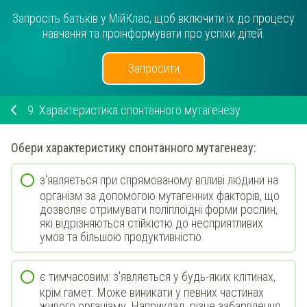
Запросіть батьків у МійКлас, щоб включити їх до процесу
навчання та проінформувати про успіхи дітей.
Запросити
9.
Характеристика спонтанного мутагенезу
Обери
характеристику
спонтанного мутагенезу
:
з'являється при спрямованому впливі людини на
організм за допомогою мутагенних факторів, що
дозволяє отримувати поліплоїдні форми рослин,
які відрізняються стійкістю до несприятливих
умов та більшою продуктивністю
є тимчасовим: з'являється у будь-яких клітинах,
крім гамет. Може виникати у певних частинах
живого організму. Наприклад, різне забарвлення