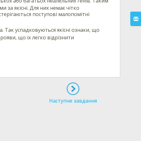
лькох або багатьох неалельних генів. Таким
 за якісні. Для них немає чітко
остерігаються поступові малопомітні
. Так успадковуються якісні ознаки, що
рояви, що їх легко відрізнити
Наступне завдання