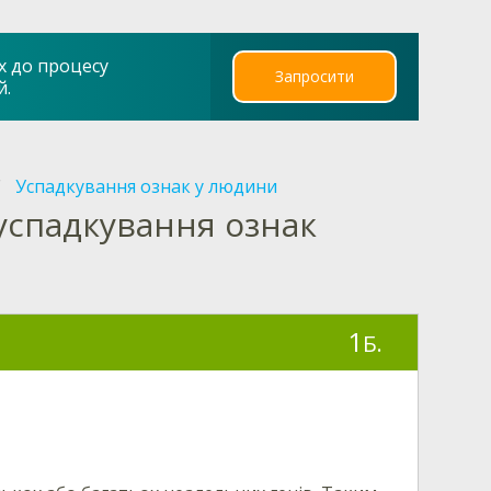
х до процесу
Запросити
й.
Успадкування ознак у людини
успадкування ознак
1
Б.
: