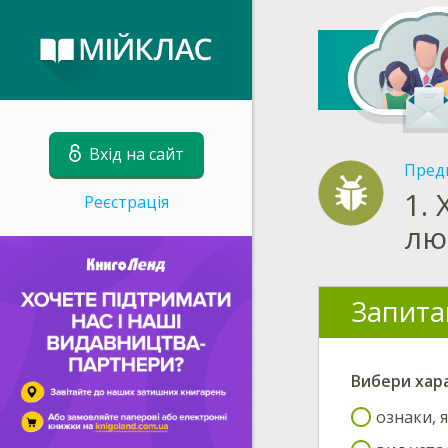
Вхід на сайт
Пред
1.
Реєстрація
лю
Запита
Вибери
хар
ознаки, 