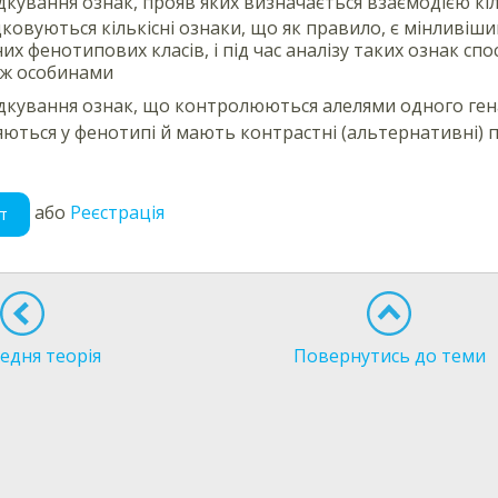
дкування ознак, прояв яких визначається взаємодією кі
ковуються кількісні ознаки, що як правило, є мінливішими
х фенотипових класів, і під час аналізу таких ознак сп
іж особинами
дкування ознак, що контролюються алелями одного гена
яються у фенотипі й мають контрастні (альтернативні) п
або
Реєстрація
т
едня теорія
Повернутись до теми