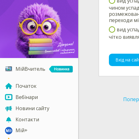
вид успа
чином успад
розмежовани
переходи м
вид успа
чітко виявл
Вхід на сай
МійВчитель
Початок
Вебінари
Попер
Новини сайту
Контакти
Мій+