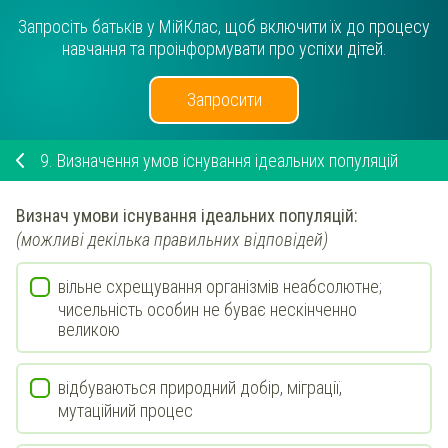
Запросіть батьків у МійКлас, щоб включити їх до процесу
навчання та проінформувати про успіхи дітей.
Запросити
9.
Визначення умов існування ідеальних популяцій
Визнач
умови існування ідеальних популяцій:
(можливі декілька правильних відповідей)
вільне схрещування організмів неабсолютне;
чисельність особин не буває нескінченно
великою
відбуваються природний добір, міграції,
мутаційний процес