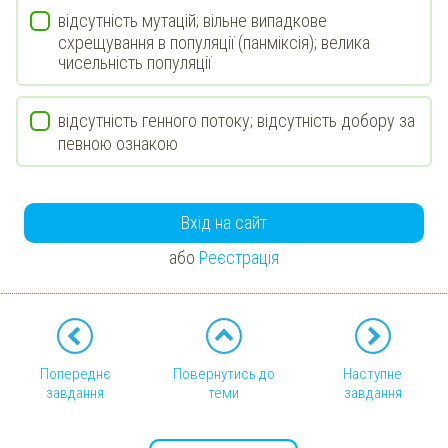
відсутність мутацій; вільне випадкове
схрещування в популяції (панміксія); велика
чисельність популяції
відсутність генного потоку; відсутність добору за
певною ознакою
Вхід на сайт
або
Реєстрація
Попереднє
Повернутись до
Наступне
завдання
теми
завдання