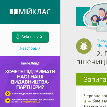
Вхід на сайт
Пред
Менд
Реєстрація
2.
пшениці
Запита
Червоне за
— біле за
d
батьківські