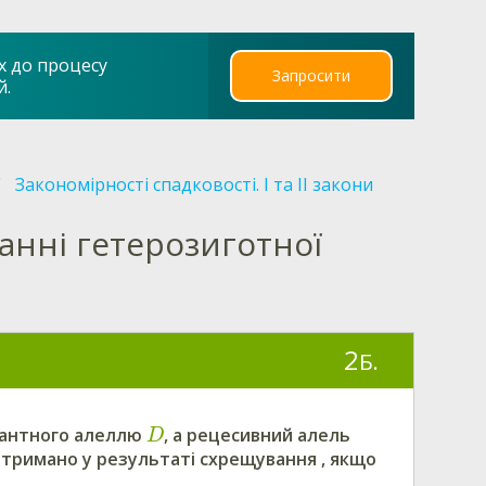
х до процесу
Запросити
й.
Закономірності спадковості. І та ІІ закони
анні гетерозиготної
2
Б.
нантного алеллю
, а
рецесивний алель
D
 отримано у результаті схрещування
, якщо