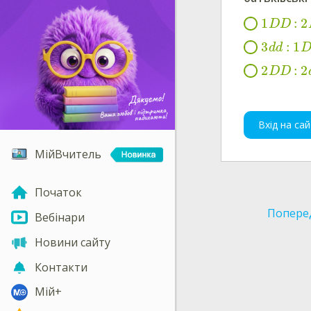
1
:
2
D
D
3
:
1
d
d
2
:
2
D
D
Вхід на сай
МійВчитель
Початок
Попере
Вебінари
Новини сайту
Контакти
Мій+