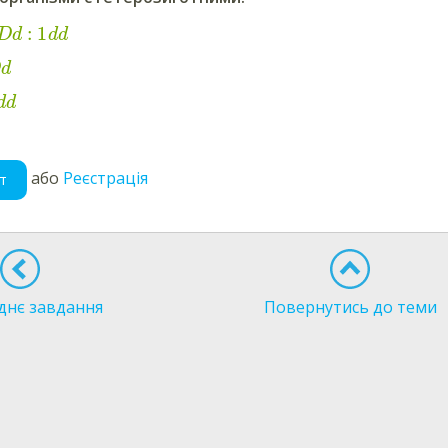
:
1
D
d
d
d
D
d
d
d
або
Реєстрація
т
днє завдання
Повернутись до теми