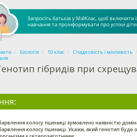
Запросіть батьків у МійКлас, щоб включити ї
навчання та проінформувати про успіхи діте
мети
Біологія
10 клас
Спадковість і мінливість
еля
Генотип гібридів при схрещув
ння:
барвлення колосу пшениці зумовлено наявністю домі
барвлення колосу пшениці.
Укажи
, який генотип буде
 організми є гетерозиготними
: