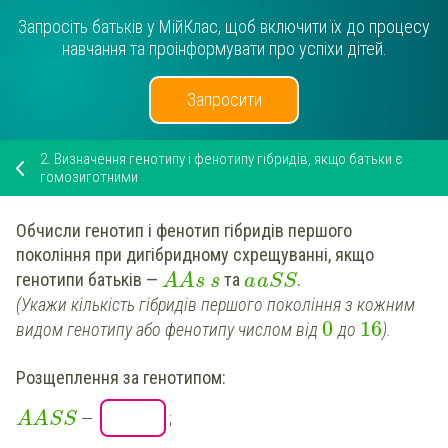
Запросіть батьків у МійКлас, щоб включити їх до процесу
навчання та проінформувати про успіхи дітей.
Запросити
2.
Визначення генотипу і фенотипу гібридів, якщо батьки є
гомозиготними
Обчисли
генотип і фенотип
гібридів першого
покоління
при дигібридному схрещуванні, якщо
генотипи батьків —
та
.
A
A
s
s
a
a
S
S
(Укажи кількість
гібридів першого покоління
з кожним
0
16
видом генотипу або фенотипу числом від
до
).
Розщеплення за генотипом:
—
;
A
A
S
S