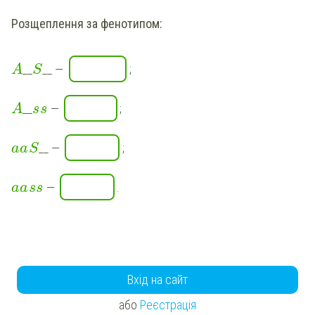
Розщеплення за фенотипом:
__
__
—
;
A
S
__
—
;
A
s
s
__
—
;
a
a
S
—
.
a
a
s
s
Вхід на сайт
або
Реєстрація