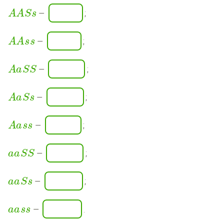
—
;
A
A
S
s
—
;
A
A
s
s
—
;
A
a
S
S
—
;
A
a
S
s
—
;
A
a
s
s
—
;
a
a
S
S
—
;
a
a
S
s
—
.
a
a
s
s