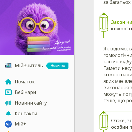
за багатьох
Закон ч
кожної п
Як відомо, 
гомологічни
клітин відб
МійВчитель
Гамети несу
кожної пари
яких має ал
Початок
виконання з
Вебінари
можуть потр
генів, що р
Новини сайту
Контакти
Отже, з
Мій+
особин п