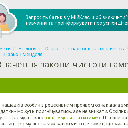
Запросіть батьків у МійКлас, щоб включити ї
навчання та проінформувати про успіхи діте
мети
Біологія
10 клас
Спадковість і мінливість
. ІІІ закон Менделя
Значення закони чистоти гам
 нащадків особин з рецесивним проявом ознак дала зм
адатки» можуть пригнічуватись, але не зникати. Оскільк
 було сформульовано
гіпотезу чистоти гамет
. Пізніше ц
генетиці формулюється як закон чистоти гамет, що має 