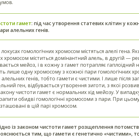
 умов.
истоти гамет
: під час утворення статевих клітин у ко
ари алельних генів.
в локусах гомологічних хромосом містяться алелі гена. Як
х хромосом міститься домінантний алель, в другій — ре
увається мейоз, і в кожну з гамет потрапляє гаплоїдний 
ть лише одну хромосому з кожної пари гомологічних хро
 алельних генів, тобто гамети є чистими. І лише після з
ельний ген, відбувається утворення зиготи, з якої розв
акону чистоти гамет є нормальних хід мейозу. У випад
апити обидві гомологічні хромосоми з пари. При цьому 
озташовані в цій парі хромосом.
гідно із законом чистоти гамет розщеплення потомств
ояснюється тим, що гамети є генетично «чистими», то