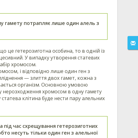
жну гамету потрапляє лише один алель з
що це гетерозиготна особина, то в одній із
цесивний. У випадку утворення статевих
набір хромосом.
мосом, і відповідно лише один ген з
апліднення — злиття двох гамет, кожна з
ивається організм. Основною умовою
ку нерозходження хромосом в одну гамету
статева клітина буде нести пару алельних
а під час схрещування гетерозиготних
бто несуть тільки один ген з алельної