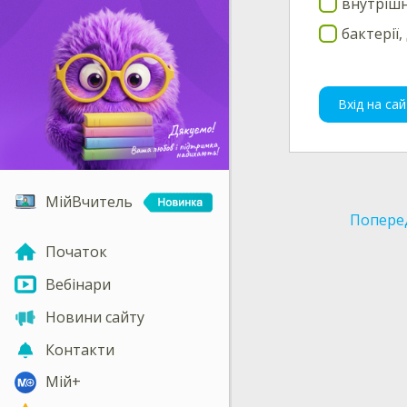
внутрішн
бактерії
Вхід на сай
МійВчитель
Попере
Початок
Вебінари
Новини сайту
Контакти
Мій+