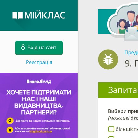
Вхід на сайт
Пред
9.
Реєстрація
Запита
Вибери
при
(можливі дек
більшіст