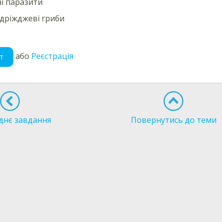
і паразити
, дріжджеві гриби
або
Реєстрація
т
днє завдання
Повернутись до теми