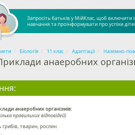
Запросіть батьків у МійКлас, щоб включити ї
навчання та проінформувати про успіхи діте
мети
Біологія
11 клас
Адаптації
Наземно-пов
Приклади анаеробних організ
ння:
клади
анаеробних
організмів:
ілька правильних відповідей)
ь грибів, тварин, рослин