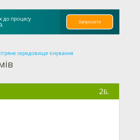
х до процесу
Запросити
й.
ітряне середовище існування
мів
2
Б.