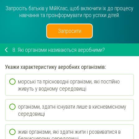
Запросіть батьків у МійКлас, щоб включити їх до процесу
навчання та проінформувати про успіхи дітей.
Запросити
8.
Які організми називаються аеробними?
Укажи
характеристику
аеробних
організмів:
морські та прісноводні організми, які постійно
живуть у водному середовищі
організми, здатні існувати лише в кисневмісному
середовищі
живі організми, які здатні жити і розвиватися в
безкисневому середовищі