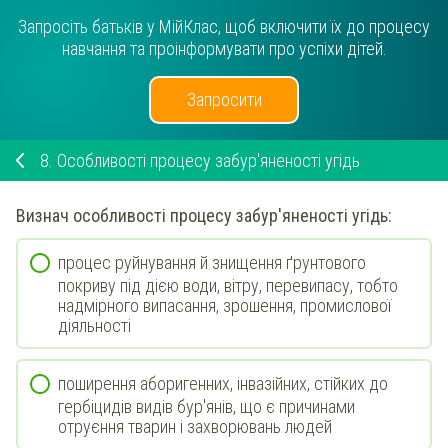
Запросіть батьків у МійКлас, щоб включити їх до процесу
навчання та проінформувати про успіхи дітей.
Запросити
8.
Особливості процесу забур'яненості угідь
Визнач
особливості процесу
забур'яненості угідь
:
процес руйнування й знищення ґрунтового
покриву під дією води, вітру, перевипасу, тобто
надмірного випасання, зрошення, промислової
діяльності
поширення аборигенних, інвазійних, стійких до
гербіцидів видів бур'янів, що є причинами
отруєння тварин і захворювань людей