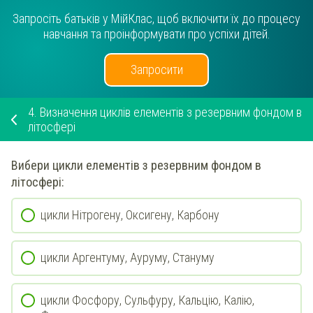
Запросіть батьків у МійКлас, щоб включити їх до процесу
навчання та проінформувати про успіхи дітей.
Запросити
4.
Визначення циклів елементів з резервним фондом в
літосфері
Вибери
цикли елементів з резервним фондом в
літосфері
:
цикли Нітрогену, Оксигену, Карбону
цикли Аргентуму, Ауруму, Стануму
цикли Фосфору, Сульфуру, Кальцію, Калію,