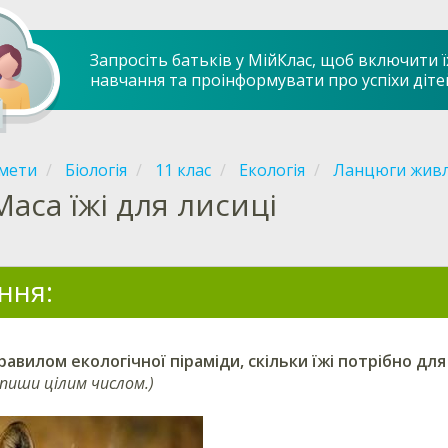
Запросіть батьків у МійКлас, щоб включити ї
навчання та проінформувати про успіхи діте
мети
Біологія
11 клас
Екологія
Ланцюги живле
Маса їжі для лисиці
ння:
равилом екологічної піраміди, скільки їжі потрібно д
апиши цілим числом.)