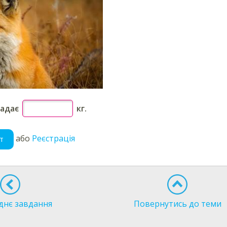
ладає
кг.
або
Реєстрація
т
днє завдання
Повернутись до теми