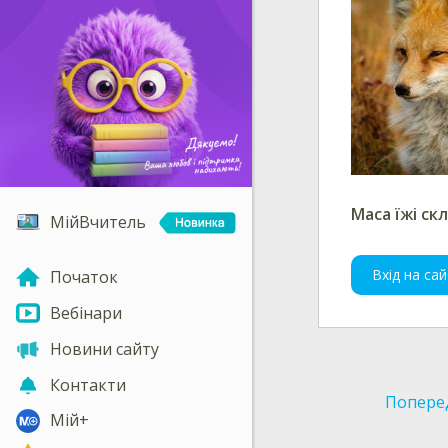
Маса їжі ск
МійВчитель
Вхід на сай
Початок
Вебінари
Новини сайту
Контакти
Попере
Мій+