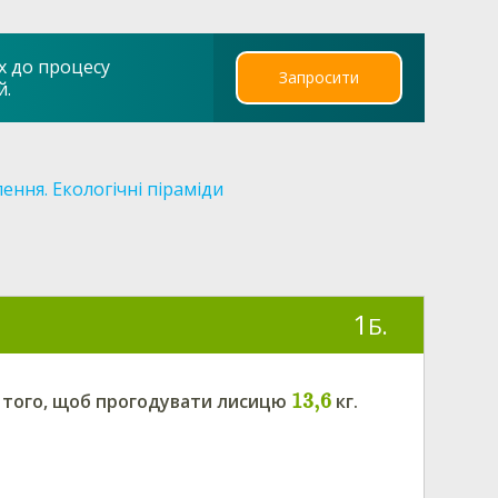
х до процесу
Запросити
й.
ння. Екологічні піраміди
1
Б.
13,6
ля того, щоб прогодувати лисицю
кг.