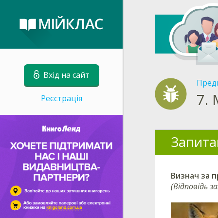
Вхід на сайт
Пред
7.
Реєстрація
Запита
Визнач
за п
(Відповідь з