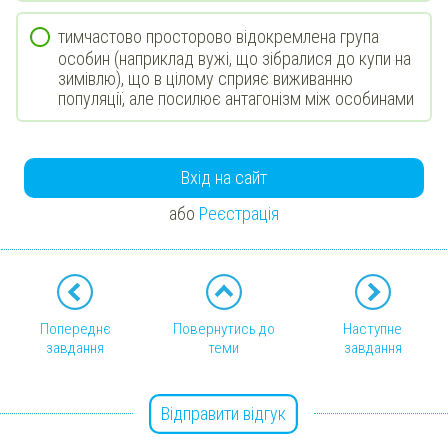
тимчастово просторово відокремлена група
особин (наприклад вужі, що зібралися до купи на
зимівлю), що в цілому сприяє виживанню
популяції, але посилює антагонізм між особинами
Вхід на сайт
або
Реєстрація
Попереднє
Повернутись до
Наступне
завдання
теми
завдання
Відправити відгук