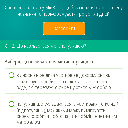
Запросіть батьків у МійКлас, щоб включити їх до процесу
навчання та проінформувати про успіхи дітей.
Запросити
2.
Що називається метапопуляцією?
Вибери
, що називається
метапопуляцією
:
відносно невелика частково відокремлена від
інших група особин, що належать до певного
виду, які переважно схрещуються між собою
популяції, що складаються із часткових популяцій
(підпопуляцій), між якими можуть мігрувати
окремі особини, тобто наявний обмін генетичним
матеріалом