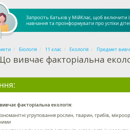
Запросіть батьків у МійКлас, щоб включити ї
навчання та проінформувати про успіхи діте
мети
Біологія
11 клас
Екологія
Предмет вивче
Що вивчає факторіальна еколо
ння:
 вивчає
факторіальна екологія
:
ізноманітні угруповання рослин, тварин, грибів, мікроор
 ними