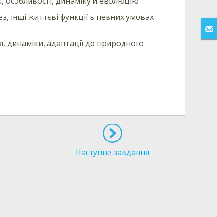
ок, особливості, динаміку й еволюцію
з, інші життєві функції в певних умовах
я, динаміки, адаптації до природного
Наступне завдання