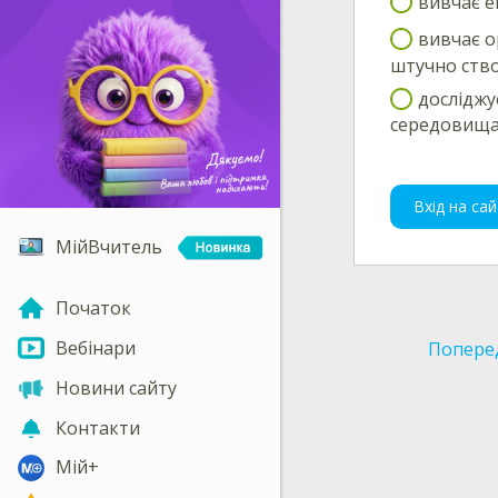
вивчає е
вивчає о
штучно ств
досліджу
середовища
Вхід на сай
МійВчитель
Початок
Вебінари
Попере
Новини сайту
Контакти
Мій+