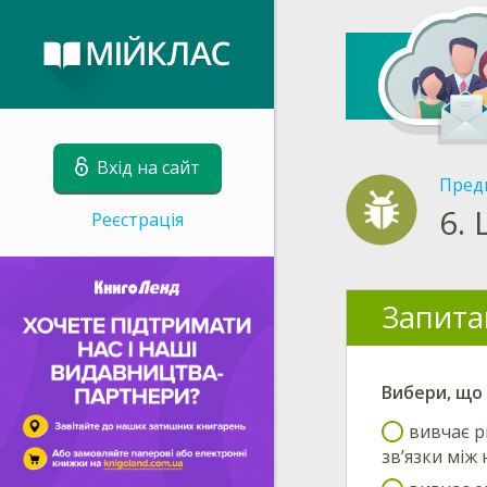
Вхід на сайт
Пред
6.
Реєстрація
Запита
Вибери
, що
вивчає р
зв’язки між