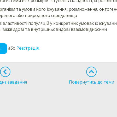
косистеми всіх розмірів і ступенів складності, їх розвит
рганізм та умови його існування, розмноження, онтогене
ореного або природного середовища
є властивості популяцій у конкретних умовах їх існуванн
, міжвидові та внутрішньовидові взаємовідносини
або
Реєстрація
т
днє завдання
Повернутись до теми