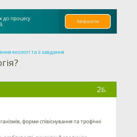
х до процесу
Запросити
й.
ння екологі та її завдання
гія?
2
Б.
ганізмів, форми співіснування та трофічні