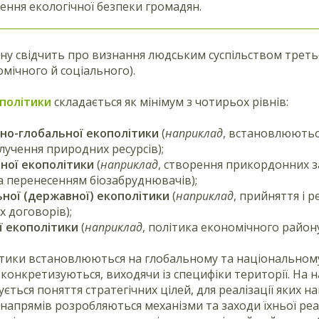
ення екологічної безпеки громадян
.
ну свідчить про визнання людським суспільством
треть
омічного й соціального).
ополітики
складається як мінімум з чотирьох рівнів:
но-глобальної екополітики
(
наприклад
, встановлюються
лучення природних ресурсів);
ьної екополітики
(
наприклад
, створення прикордонних з
 перенесенням біозабруднювачів);
ьної (державної) екополітики
(
наприклад
, прийняття і 
 договорів);
ї екополітики
(
наприклад
, політика економічного району
тики встановлюються на глобальному та національному 
 конкретизуються, виходячи із специфіки території. На 
ється поняття стратегічних цілей, для реалізації яких н
напрямів розробляються механізми та заходи їхньої реа