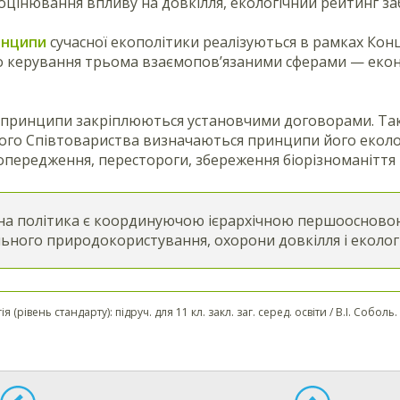
 оцінювання впливу на довкілля, екологічний рейтинг за
инципи
сучасної екополітики реалізуються в рамках Конце
о керування трьома взаємопов’язаними сферами — екон
 принципи закріплюються установчими договорами. Так,
го Співтовариства визначаються принципи його екологі
опередження, перестороги, збереження біорізноманіття т
на політика є координуючою ієрархічною першоосновою 
ьного природокористування, охорони довкілля і екологі
ія (рівень стандарту): підруч. для 11 кл. закл. заг. серед. освіти / В.І. Собо