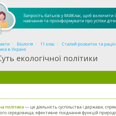
Запросіть батьків у МійКлас, щоб включити ї
навчання та проінформувати про успіхи діте
мети
Біологія
11 клас
Сталий розвиток та раці
ика в Україні
Суть екологічної політики
на політика
— це
діяльність суспільства і держави, сп
ого середовища, ефективне поєднання
функцій природо