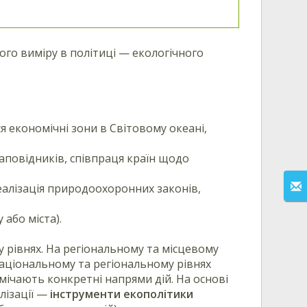
ого виміру в політиці — екологічного
 економічні зони в Світовому океані,
аповідників, співпраця країн щодо
реалізація природоохоронних законів,
 або міста).
рівнях. На регіональному та місцевому
національному та регіональному рівнях
амічають конкретні напрями дій. На основі
лізації —
інструменти екополітики