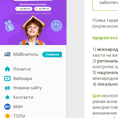
забезпеч
Поява термі
(окрім екон
Ієрархія ек
1)
міжнарод
МійВчитель
квоти на ви
2)
регіонал
контролю за
Початок
3)
націонал
міжнародних
Вебінари
4)
локально
Новини сайту
Цілі
екополі
Контакти
рівнях вони
Мій+
використову
визначених 
ТОПи