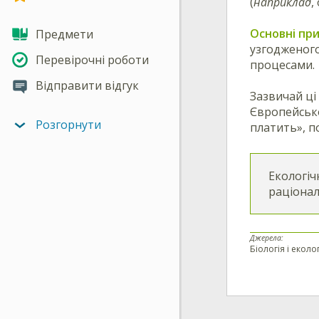
(
наприклад
,
Основні пр
Предмети
узгодженог
Перевірочні роботи
процесами.
Відправити відгук
Зазвичай ці
Європейсько
Розгорнути
платить», п
Екологіч
раціонал
Джерела:
Біологія і еколог