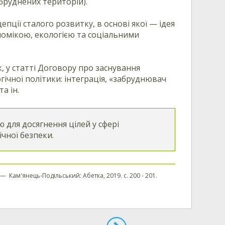
бруднених територій).
пції сталого розвитку, в основі якої — ідея
омікою, екологією та соціальними
 у статті Договору про заснування
чної політики: інтеграція, «забруднювач
а ін.
для досягнення цілей у сфері
чної безпеки.
ль. — Кам'янець-Подільський: Абетка, 2019. с. 200 - 201.