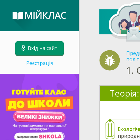
Вхід на сайт
Пред
політ
Реєстрація
1.
Теорія:
Екологіч
природн