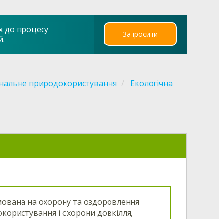
х до процесу
Запросити
й.
ональне природокористування
Екологічна
рямована на охорону та оздоровлення
користування і охорони довкілля,