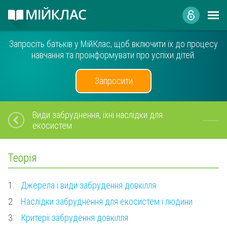
Запросіть батьків у МійКлас, щоб включити їх до процесу
навчання та проінформувати про успіхи дітей.
Запросити
Види забруднення, їхні наслідки для
екосистем
Теорія
1.
Джерела і види забрудення довкілля
2.
Наслідки забруднення для екосистем і людини
3.
Критерії забрудення довкілля