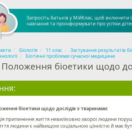
Запросіть батьків у МійКлас, щоб включити ї
навчання та проінформувати про успіхи діте
мети
Біологія
11 клас
Застування результатів бі
хнології
Біотичні проблеми сучасної медицини
Положення біоетики щодо до
ння:
оження біоетики
щодо дослідів з тваринами
:
ція припинення життя невиліковно хворої людини пор
иття людини є найвищою соціальною цінністю й має бу