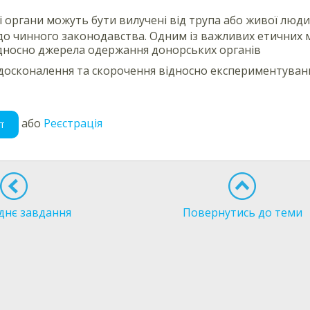
і органи можуть бути вилучені від трупа або живої люд
до чинного законодавства. Одним із важливих етичних 
дносно джерела одержання донорських органів
удосконалення та скорочення відносно експериментуван
або
Реєстрація
т
днє завдання
Повернутись до теми