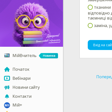
тканини 
відповідно 
таємниці ві
заміна, 
Вхід на сай
МійВчитель
Початок
Попере
Вебінари
Новини сайту
Контакти
Мій+