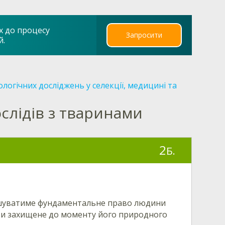
х до процесу
Запросити
й.
ологічних досліджень у селекції, медицині та
слідів з тваринами
2
Б.
ушуватиме фундаментальне право людини
ти захищене до моменту його природного