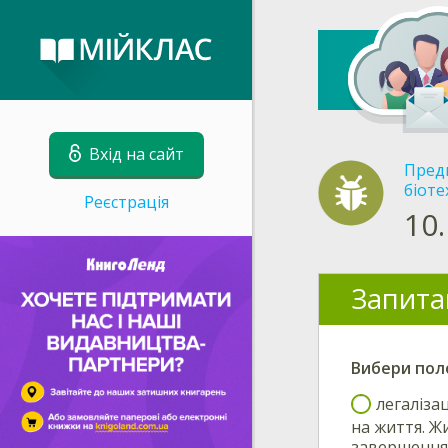
Вхід на сайт
Пред
біоте
Реєстрація
10.
Запита
Вибери
пол
легаліза
на життя. Ж
завершення