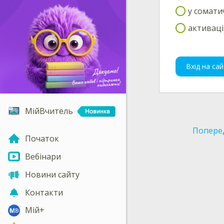
у сомати
активаці
Вхід на сай
МійВчитель
Попере
Початок
Вебінари
Новини сайту
Контакти
Мій+