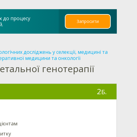
х до процесу
Запросити
й.
ологічних досліджень у селекції, медицині та
неративної медицини та онкології
тальної генотерапії
2
Б.
цієнтам
витку