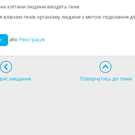
чні клітини людини вводять гени
я власних генів організму людини з метою подолання ді
або
Реєстрація
т
днє завдання
Повернутись до теми