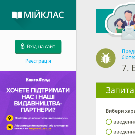
Вхід на сайт
Пред
біоте
Реєстрація
7.
Запита
Вибери
хар
введення
введення