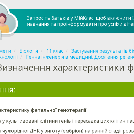
Запросіть батьків у МійКлас, щоб включити ї
навчання та проінформувати про успіхи діте
мети
Біологія
11 клас
Застування результатів бі
хнології
Генна інженерія в медицині. Досягення реге
Визначення характеристики фе
ння:
актеристику
фетальної
генотерапії:
 у культивовані клітини генів і пересадка цих клітин па
 чужорідної ДНК у зиготу (ембріон) на ранній cтадії роз