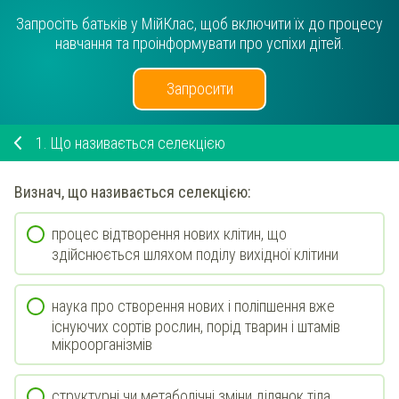
Запросіть батьків у МійКлас, щоб включити їх до процесу
навчання та проінформувати про успіхи дітей.
Запросити
1.
Що називається селекцією
Визнач
, що називається селекцією:
процес відтворення нових клітин, що
здійснюється шляхом поділу вихідної клітини
наука про створення нових і поліпшення вже
існуючих сортів рослин, порід тварин і штамів
мікроорганізмів
структурні чи метаболічні зміни ділянок тіла,