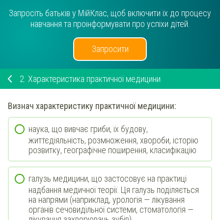
Запросіть батьків у МійКлас, щоб включити їх до процесу
навчання та проінформувати про успіхи дітей.
Запросити
2.
Характеристика практичної медицини
Визнач
характеристику практичної медицини:
наука, що вивчає гриби, їх будову,
життєдіяльність, розмноження, хвороби, історію
розвитку, географічне поширення, класифікацію
галузь медицини, що застосовує на практиці
надбання медичної теорії. Ця галузь поділяється
на напрями (наприклад, урологія — лікування
органів сечовидільної системи, стоматологія —
лікування захворювань зубів)