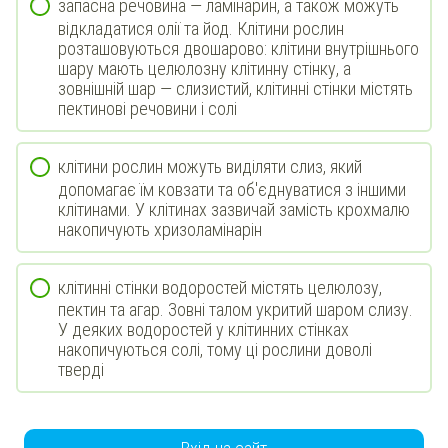
запасна речовина — ламінарин, а також можуть
відкладатися олії та йод. Клітини рослин
розташовуються двошарово: клітини внутрішнього
шару мають целюлозну клітинну стінку, а
зовнішній шар — слизистий, клітинні стінки містять
пектинові речовини і солі
клітини рослин можуть виділяти слиз, який
допомагає їм ковзати та об'єднуватися з іншими
клітинами. У клітинах зазвичай замість крохмалю
накопичують хризоламінарін
клітинні стінки водоростей містять целюлозу,
пектин та агар. Зовні талом укритий шаром слизу.
У деяких водоростей у клітинних стінках
накопичуються солі, тому ці рослини доволі
тверді