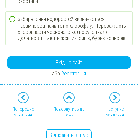
каротини
забарвлення водоростей визначається
насамперед наявністю хлорофілу. Переважають
хлоропласти червоного кольору, однак є
додаткові пігменти жовтих, синіх, бурих кольорів
Вхід на сайт
або
Реєстрація
Попереднє
Повернутись до
Наступне
завдання
теми
завдання
Відправити відгук