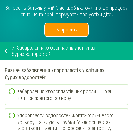
Запросіть батьків у МійКлас, щоб включити їх до процесу
навчання та проінформувати про успіхи дітей.
Запросити
7.
Забарвлення хлоропластів у клітинах
бурих водоростей
Визнач
забарвлення хлоропластів у клітинах
бурих
водоростей:
забарвлення хлоропластів цих рослин — різні
відтінки жовтого кольору
хлоропласти водоростей жовто-коричневого
кольору, нагадують трубки. У хлоропластах
містяться пігменти — хлорофіли, ксантофіли,