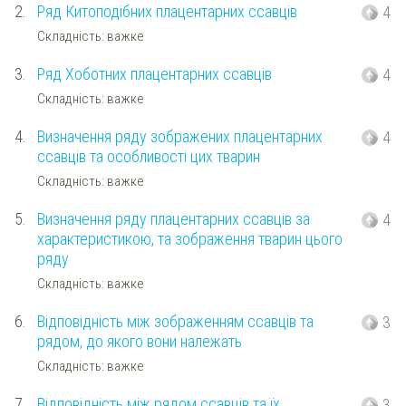
2.
Ряд Китоподібних плацентарних ссавців
4
Складність: важке
3.
Ряд Хоботних плацентарних ссавців
4
Складність: важке
4.
Визначення ряду зображених плацентарних
4
ссавців та особливості цих тварин
Складність: важке
5.
Визначення ряду плацентарних ссавців за
4
характеристикою, та зображення тварин цього
ряду
Складність: важке
6.
Відповідність між зображенням ссавців та
3
рядом, до якого вони належать
Складність: важке
7.
Відповідність між рядом ссавців та їх
3