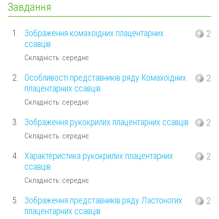
Завдання
1.
Зображення комахоїдних плацентарних
2
ссавців
Складність: середнє
2.
Особливості представників ряду Комахоїдних
2
плацентарних ссавців
Складність: середнє
3.
Зображення рукокрилих плацентарних ссавців
2
Складність: середнє
4.
Характеристика рукокрилих плацентарних
2
ссавців
Складність: середнє
5.
Зображення представників ряду Ластоногих
2
плацентарних ссавців