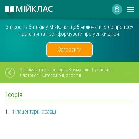
Запросіть батьків у МійКлас, щоб включити їх до процесу
навчання та проінформувати про успіхи дітей.
Запросити
Різноманітність ссавців: Комахоїдні, Рукокрилі,
Ластоногі, Китоподібні, Хоботні
Теорія
1.
Плацентарні ссавці