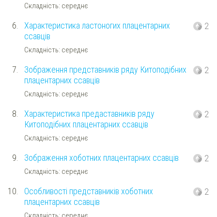
Складність: середнє
6.
Характеристика ластоногих плацентарних
2
ссавців
Складність: середнє
7.
Зображення представників ряду Китоподібних
2
плацентарних ссавців
Складність: середнє
8.
Характеристика предаставників ряду
2
Китоподібних плацентарних ссавців
Складність: середнє
9.
Зображення хоботних плацентарних ссавців
2
Складність: середнє
10.
Особливості представників хоботних
2
плацентарних ссавців
Складність: середнє