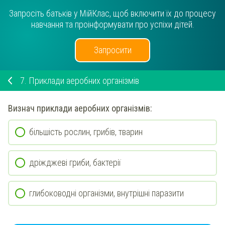
Запросіть батьків у МійКлас, щоб включити їх до процесу
навчання та проінформувати про успіхи дітей.
Запросити
7.
Приклади аеробних організмів
Визнач
приклади
аеробних
організмів:
більшість рослин, грибів, тварин
дріжджеві гриби, бактерії
глибоководні організми, внутрішні паразити