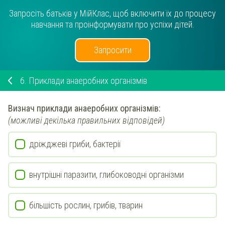
Запросіть батьків у МійКлас, щоб включити їх до процесу
навчання та проінформувати про успіхи дітей.
Запросити
6.
Приклади анаеробних організмів
Визнач
приклади
анаеробних
організмів:
(можливі декілька правильних відповідей)
дріжджеві гриби, бактерії
внутрішні паразити, глибоководні організми
більшість рослин, грибів, тварин