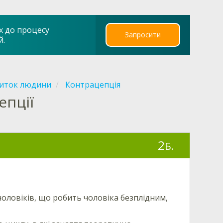
х до процесу
Запросити
й.
виток людини
Контрацепція
епції
2
Б.
чоловіків, що робить чоловіка безплідним,