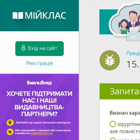
Вхід на сайт
Пред
15.
Реєстрація
Запита
Визнач
хар
хірургіч
але повністю