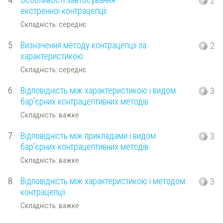
2
екстренної контрацепції
Складність: середнє
5.
Визначення методу контрацепції за
2
характеристикою
Складність: середнє
6.
Відповідність між характеристикою і видом
3
бар'єрних контрацептивних методів
Складність: важке
7.
Відповідність між прикладами і видом
3
бар'єрних контрацептивних методів
Складність: важке
8.
Відповідність між характеристикою і методом
3
контрацепції
Складність: важке