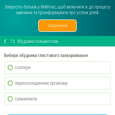
Запросіть батьків у МійКлас, щоб включити їх до процесу
навчання та проінформувати про успіхи дітей.
Запросити
15.
Збудники гельмінтозів
Вибери
збудника
глистового захворювання
:
солітери
переохолодження організму
сальмонела