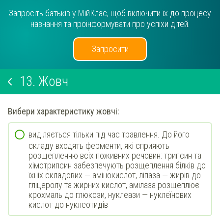
Запросіть батьків у МійКлас, щоб включити їх до процесу
навчання та проінформувати про успіхи дітей.
Запросити
13.
Жовч
Вибери
характеристику
жовчі
:
виділяється тільки під час травлення. До його
складу входять ферменти, які сприяють
розщепленню всіх поживних речовин: трипсин та
хімотрипсин забезпечують розщеплення білків до
їхніх складових — амінокислот, ліпаза — жирів до
гліцеролу та жирних кислот, амілаза розщеплює
крохмаль до глюкози, нуклеази — нуклеїнових
кислот до нуклеотидів