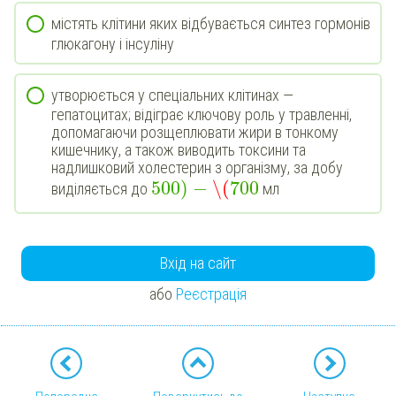
містять клітини яких відбувається синтез гормонів
глюкагону і інсуліну
утворюється у спеціальних клітинах —
гепатоцитах; відіграє ключову роль у травленні,
допомагаючи розщеплювати жири в тонкому
кишечнику, а також виводить токсини та
надлишковий холестерин з організму, за добу
500
)
−
\(
700
виділяється до
мл
Вхід на сайт
або
Реєстрація