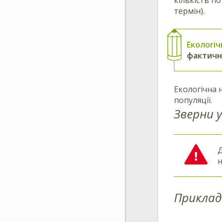
термін).
Екологі
фактичн
Екологічна 
популяції.
Зверни у
Д
н
Приклад