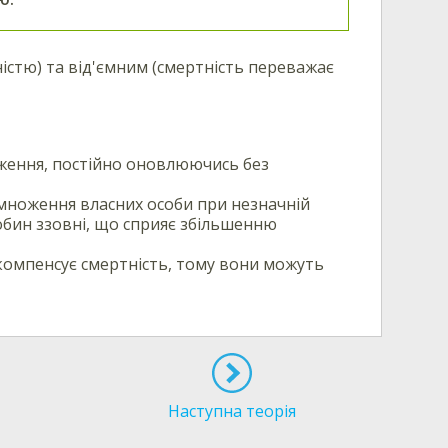
істю) та від'ємним (смертність переважає
ення, постійно оновлюючись без
множення власних особи при незначній
обин ззовні, що сприяє збільшенню
компенсує смертність, тому вони можуть
Наступна теорія