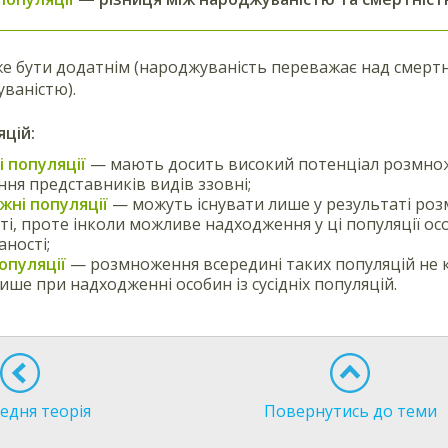
е бути додатнім (народжуваність переважає над смертн
ваністю).
цій:
 популяції
— мають досить високий потенціал розмнож
ня представників видів ззовні;
жні популяції
— можуть існувати лише у результаті роз
ті, проте інколи можливе надходження у ці популяції ос
ності;
опуляції
— розмноження всередині таких популяцій не 
лише при надходженні особин із сусідніх популяцій.
едня теорія
Повернутись до теми