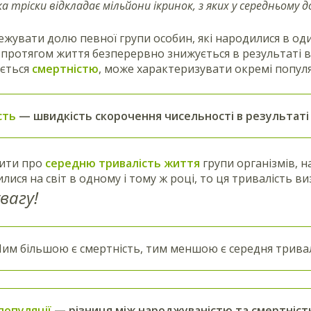
а тріски відкладає мільйони ікринок, з яких у середньому
жувати долю певної групи особин, які народилися в один
 протягом життя безперервно знижується в результаті в
ається
смертністю
, може характеризувати окремі популя
сть
— швидкість скорочення чисельності в результаті 
ити про
середню тривалість життя
групи організмів,
н
явилися на світ в одному і тому ж році, то ця тривалість
вагу!
им більшою є смертність, тим меншою є середня тривалі
популяції
— різниця між народжуваністю та смертніст