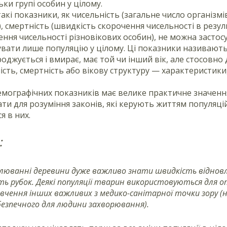
ьки групі особин у цілому.
 такі показники, як чисельність (загальне число організм
), смертність (швидкість скорочення чисельності в резуль
ення чисельності різновікових особин), не можна засто
вати лише популяцію у цілому. Ці показники називают
оджується і вмирає, має той чи інший вік, але стосовн
сть, смертність або вікову структуру — характеристики, 
мографічних показників має велике практичне значення
ти для розуміння законів, які керують життям популяцій
я в них.
:
люванні деревини дуже важливо знати швидкість відновл
ть рубок. Деякі популяції тварин використовуються для о
вчення інших важливих з медико-санітарної точки зору (на
безпечного для людини захворювання).