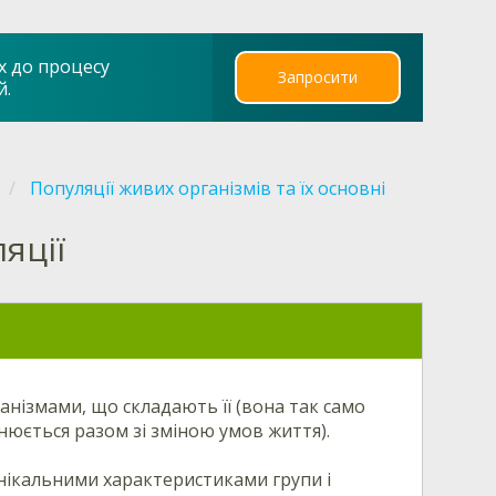
х до процесу
Запросити
й.
Популяції живих організмів та їх основні
яції
рганізмами, що складають її (вона так само
інюється разом зі зміною умов життя).
 унікальними характеристиками групи і