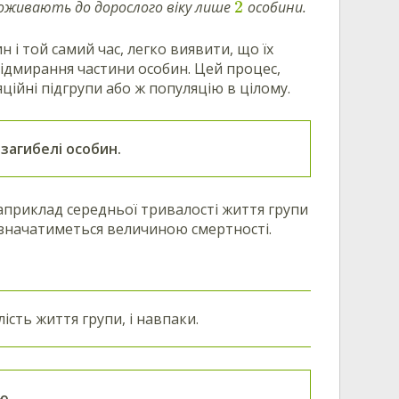
2
 доживають до дорослого віку лише
особини.
 і той самий час, легко виявити, що їх
ідмирання частини особин. Цей процес,
ційні підгрупи або ж популяцію в цілому.
загибелі особин.
априклад
середньої тривалості життя групи
 визначатиметься величиною смертності.
сть життя групи, і навпаки.
ю.