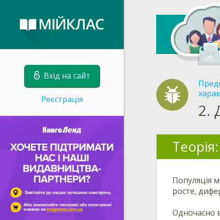
Вхід на сайт
Пред
хара
Реєстрація
2.
Теорія:
Популяція м
росте, дифе
Одночасно в