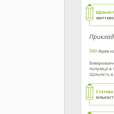
Щільніст
життєво
Приклад
500
дерев н
Вимірювання
популяції в 
Щільність в
Статева
кількост