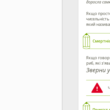
доросла самк
Якщо просте
чисельність
який назив
Смертні
Якщо говор
риб, які з'
Зверни у
Ч
Приріст 