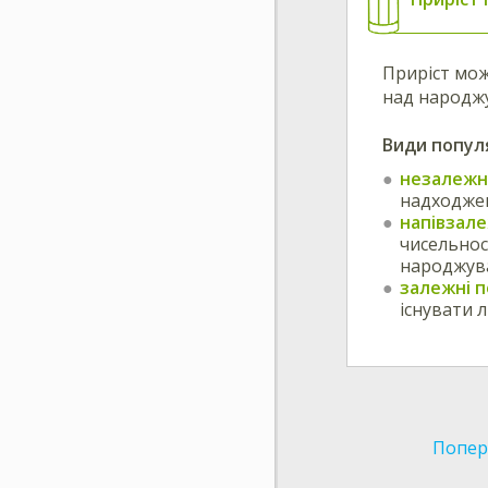
Приріст мож
над народжу
Види популя
незалежні
надходжен
напівзале
чисельнос
народжува
залежні п
існувати 
Попер