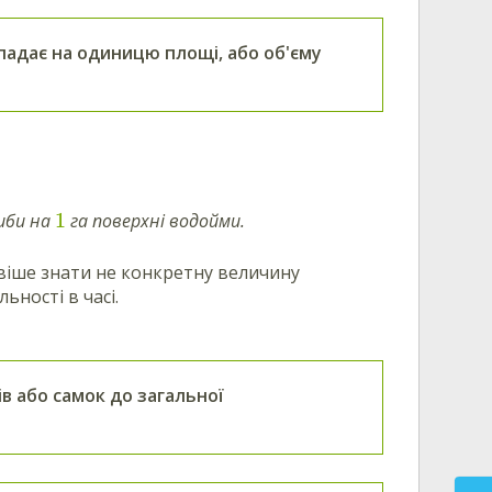
ипадає на одиницю площі, або об'єму
1
иби на
га поверхні водойми.
віше знати не конкретну величину
ьності в часі.
в або самок до загальної