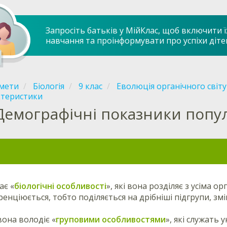
Запросіть батьків у МійКлас, щоб включити ї
навчання та проінформувати про успіхи діте
мети
Біологія
9 клас
Еволюція органічного світу
ктеристики
Демографічні показники попул
ає «
біологічні особливості
», які вона розділяє з усіма о
ренціюється, тобто поділяється на дрібніші підгрупи, зм
она володіє «
груповими особливостями
», які служать