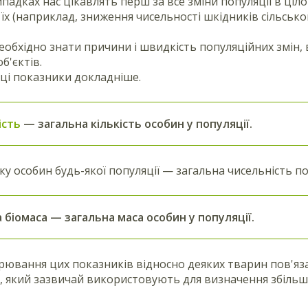
випадках нас цікавлять перш за все зміни популяції в ціл
їх (наприклад, зниження чисельності шкідників сільсько
еобхідно знати причини і швидкість популяційних змін,
б'єктів.
ці показники докладніше.
ість
— загальна кількість особин у популяції.
у особин будь-якої популяції — загальна чисельність попу
 біомаса
— загальна маса особин у популяції.
рювання цих показників відносно деяких тварин пов'я
 який зазвичай використовують для визначення збільше