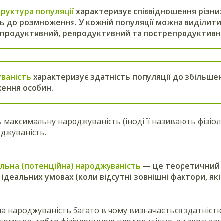
труктура популяції
характеризує співвідношення різних
ь до розмноження. У кожній популяції можна виділити 
продуктивний, репродуктивний та пострепродуктивн
ваність
характеризує здатність популяції до збільше
ення особин.
 максимальну народжуваність (іноді її називають фізіол
джуваність.
льна (потенційна) народжуваність
— це теоретичний 
 ідеальних умовах (коли відсутні зовнішні фактори, 
 народжуваність багато в чому визначається здатніст
отомства, тобто фізіологічною плодовитістю, а також за