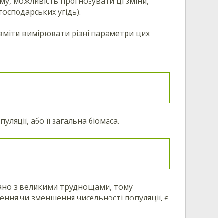
ому, можливість прогнозувати ці зміни,
господарських угідь).
 вміти вимірювати різні параметри цих
ляції, або її загальна біомаса.
зано з великими труднощами, тому
ння чи зменшення чисельності популяції, є