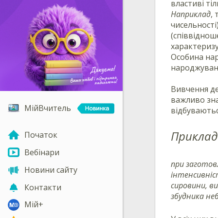
властиві тіл
Наприклад
,
чисельності
(співвіднош
характеризу
Особина нар
народжувані
Вивчення де
важливо зна
МійВчитель
відбуваютьс
Приклад
Початок
Вебінари
при заготов
Новини сайту
інтенсивніс
сировини, ви
Контакти
збудника не
Мій+