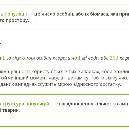
ь популяції
— це число особин, або їх біомаса, яка пр
го простору.
:
1
5
1
200
а
га лісу;
млн особин хлорели на
м³ води; або
кг р
м щільності користуються в тих випадках, коли важли
той чи інший момент часу, а її динаміку, тобто зміну чисел
 даних випадках служить мірою відносного достатку.
 структура популяцій
— співвідношення кількості самці
і тварин.