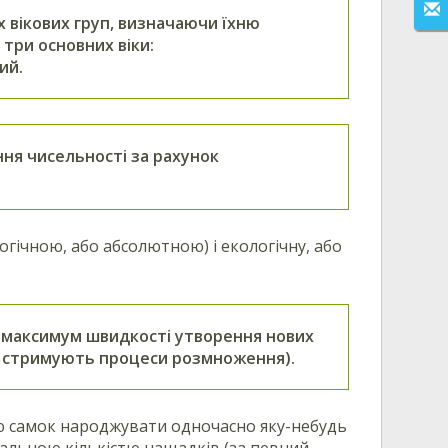
 вікових груп, визначаючи їхню
три основних віки:
ий.
ння чисельності за рахунок
огічною, або абсолютною) і екологічну, або
максимум швидкості утворення нових
які стримують процеси розмноження).
ю самок народжувати одночасно яку-небудь
гальною кількістю нащадків (за певний