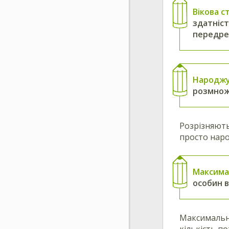
Вікова с
здатніст
передре
Народжу
розмнож
Розрізняють
просто наро
Максима
особин в
Максимальна
кількість п