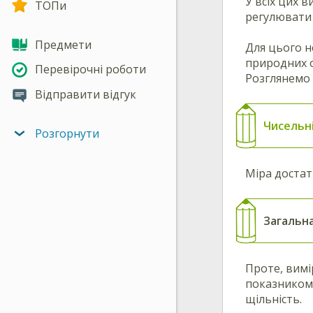
У всіх цих 
ТОПи
регулювати 
Предмети
Для цього н
природних о
Перевірочні роботи
Розглянемо 
Відправити відгук
Чисельн
Розгорнути
Міра достатк
Загальна
Проте, вимі
показником,
щільність.