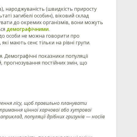
ів), народжуваність (швидкість приросту
таті загибелі особин), віковий склад
сувати до окремих організмів, вони можуть
ься
демографічними
.
о до особи не можна говорити про
які мають сенс тільки на рівні групи.
. Демографічні показники популяції
, прогнозування постійних змін, що
ення лісу, щоб правильно планувати
тримання цінної харчової або хутрової
приклад, популяції дрібних гризунів — носіїв