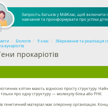
Запросіть батьків у МійКлас, щоб включити ї
навчання та проінформувати про успіхи діте
мети
Біологія
9 клас
Збереження та реалізація с
та еукаріотів
Гени прокаріотів
іотичних клітин мають відносно просту структуру. Найча
тільки про одну структуру — молекулу білка або РНК.
ів генетичний матеріал має оперонну організацію. Ко