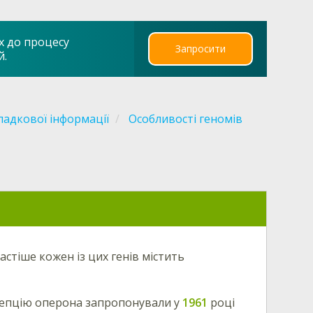
х до процесу
Запросити
й.
падкової інформації
Особливості геномів
стіше кожен із цих генів містить
нцепцію оперона запропонували у
1961
році