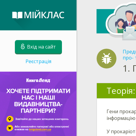
Вхід на сайт
Пред
про- 
Реєстрація
1.
Теорія:
Гени прокар
інформацію 
У прокаріот