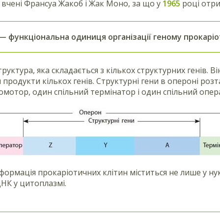
вчені Франсуа Жакоб і Жак Моно, за що у
1965
році отри
— функціональна одиниця організації геному прокаріот
руктура, яка складається з кількох структурних генів. В
 продукти кількох генів. Структурні гени в опероні роз
омотор, один спільний термінатор і один спільний опер
формація прокаріотичних клітин міститься не лише у нукл
НК у цитоплазмі.