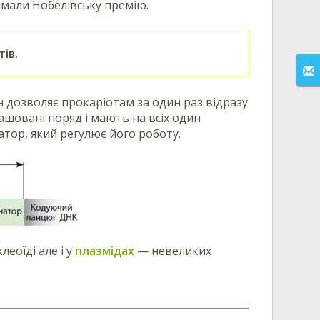
мали Нобелівську премію.
ів.
ін дозволяє прокаріотам за один раз відразу
ташовані поряд і мають на всіх один
атор, який регулює його роботу.
еоїді але і у
плазмідах
— невеликих