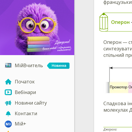
французьки 
Оперон
Оперон — ст
синтезувати
спільний пр
МійВчитель
Початок
Вебінари
Новини сайту
Спадкова ін
молекулах Д
Контакти
Мій+
Джерела: