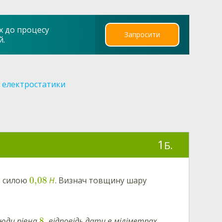
х до процесу
Запросити
й.
 електростатики
1
Б.
0,08
з силою
Н
. Визнач товщину шару
8
люди рівна
, відповідь дати в міліметрах,