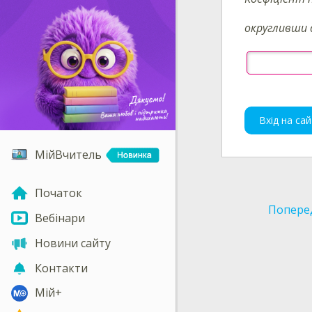
округливши
Вхід на сай
МійВчитель
Початок
Попере
Вебінари
Новини сайту
Контакти
Мій+