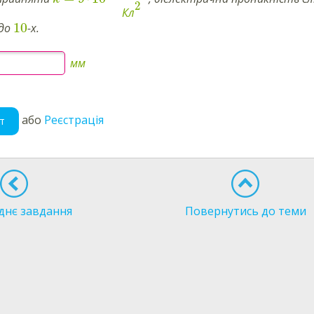
2
Кл
10
 до
-х.
м
м
або
Реєстрація
т
днє завдання
Повернутись до теми