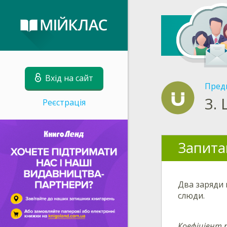
Вхід на сайт
Пред
3.
Реєстрація
Запита
Два заряди
слюди.
Коефіціент