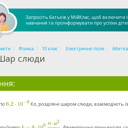
Запросіть батьків у МійКлас, щоб включити ї
навчання та проінформувати про успіхи діте
мети
Фізика
10 клас
Електричне поле
Абетка
Шар слюди
ння:
−
8
6,2
⋅
10
 по
Кл, розділені шаром слюди, взаємодіють і
2
⋅
Н
м
9
=
9
⋅
10
 прийняти
, діелектрична проникність с
k