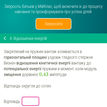
Запросіть батьків у МійКлас, щоб включити їх до процесу
навчання та проінформувати про успіхи дітей.
Запросити
4.
Відношення енергій
Закріплений на пружині вантаж коливається в
горизонтальній площині
уздовж гладкого стержня.
Визнач
відношення кінетичної енергії
вантажу до
потенціальної енергії
пружини в момент, коли модуль
0,43
зміщення
дорівнює
амплітуди.
Відповідь округли до сотих
.
Відповідь: